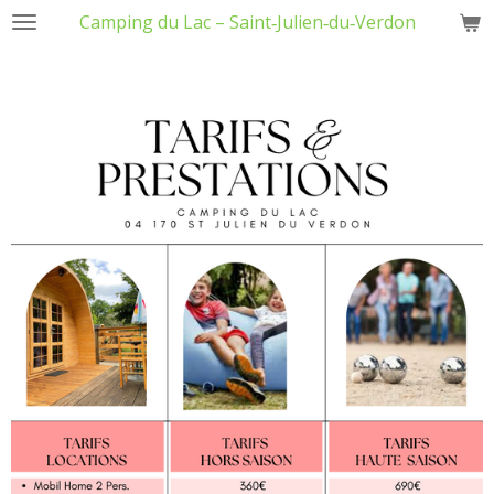
Camping du Lac – Saint‑Julien‑du‑Verdon
Passer
au
contenu
principal